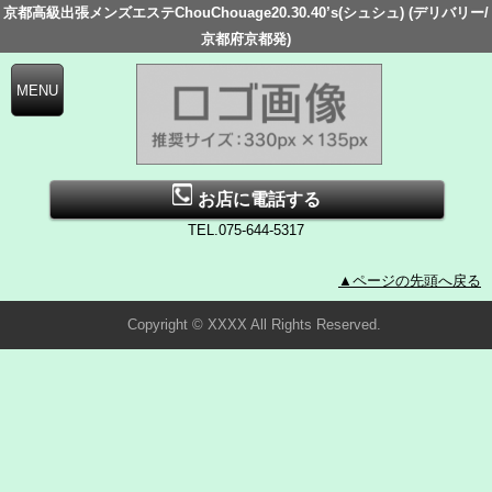
京都高級出張メンズエステChouChouage20.30.40’s(シュシュ) (デリバリー/
京都府京都発)
お店に電話する
TEL.075-644-5317
▲ページの先頭へ戻る
Copyright © XXXX All Rights Reserved.