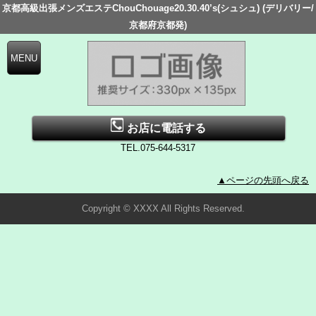
京都高級出張メンズエステChouChouage20.30.40’s(シュシュ) (デリバリー/
京都府京都発)
お店に電話する
TEL.075-644-5317
▲ページの先頭へ戻る
Copyright © XXXX All Rights Reserved.