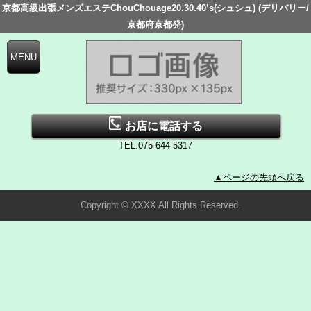
京都高級出張メンズエステChouChouage20.30.40’s(シュシュ) (デリバリー/
京都府京都発)
お店に電話する
TEL.075-644-5317
▲ページの先頭へ戻る
Copyright © XXXX All Rights Reserved.