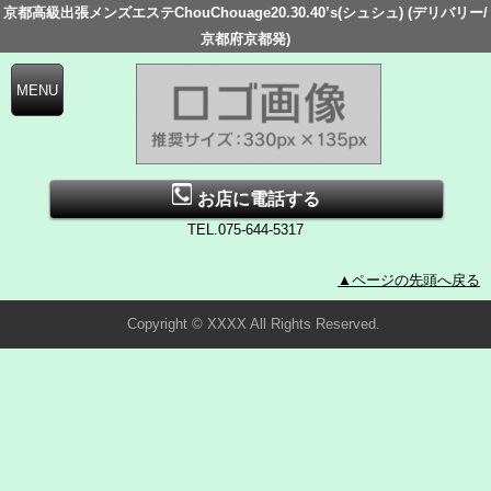
京都高級出張メンズエステChouChouage20.30.40’s(シュシュ) (デリバリー/
京都府京都発)
お店に電話する
TEL.075-644-5317
▲ページの先頭へ戻る
Copyright © XXXX All Rights Reserved.