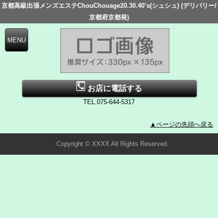
京都高級出張メンズエステChouChouage20.30.40’s(シュシュ) (デリバリー/
京都府京都発)
お店に電話する
TEL.075-644-5317
▲ページの先頭へ戻る
Copyright © XXXX All Rights Reserved.